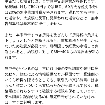
申告だった場合には、まず無申告加算税が科されます。
納税額に対して50万円までは15%、50万円を超える分に
は20%の無申告加算税が科されます。遅れてでも申告し
た場合や、大規模な災害に見舞われた場合などは、無申
告加算税は基本的に発生しません。
また、本来申告すべき所得を改ざんして所得税の負担を
下げようとしたと判断されると、重加算税も発生しかね
ないため注意が必要です。所得隠しや経費の水増しと判
断されると、納税額に対して35〜40%もの違反金が科さ
れます。
無申告がバレるのは、主に取引先の支払調書や銀行口座
の動き、他社による情報提供などが原因です。受注側が
いくら所得を隠そうとしても、取引先の支払調書にはき
ちんと誰にいついくら支払ったかが記録されており、税
務署はそれらをすべて確認する権限を保有しています。
支払調書に記録があるのに確定申告がされていなけれ
ば、すぐに判明します。