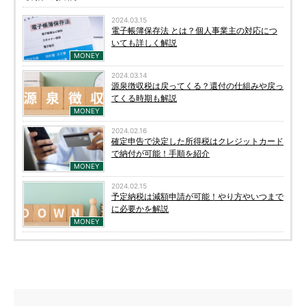
2024.03.15
電子帳簿保存法 とは？個人事業主の対応につ
いても詳しく解説
MONEY
2024.03.14
源泉徴収税は戻ってくる？還付の仕組みや戻っ
てくる時期も解説
MONEY
2024.02.16
確定申告で決定した所得税はクレジットカード
で納付が可能！手順を紹介
MONEY
2024.02.15
予定納税は減額申請が可能！やり方やいつまで
に必要かを解説
MONEY