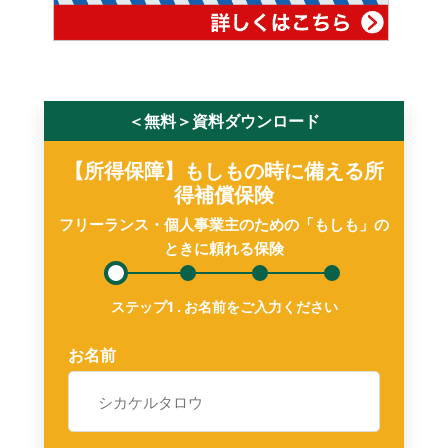
＜無料＞資料ダウンロード
【所得保障】もしもの時に備える所
得補償保険
フリーランス・個人事業主のための「もしも」の
ときに頼れる保険
お名前
メ