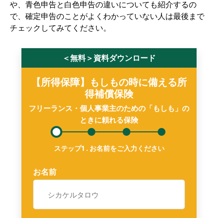
や、青色申告と白色申告の違いについても紹介するの
で、確定申告のことがよくわかっていない人は最後まで
チェックしてみてください。
＜無料＞資料ダウンロード
【所得保障】もしもの時に備える所
得補償保険
フリーランス・個人事業主のための「もしも」の
ときに頼れる保険
お名前
メ